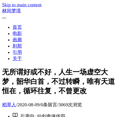
Skip to main content
林间梦境
首页
电影
画廊
刹那
引用
关于
无所谓好或不好，人生一场虚空大
梦，韶华白首，不过转瞬，唯有天道
恒在，循环往复，不曾更改
稻草人
/
2020-08-09
/
0条留言
/
3069次浏览
引用自
:
仙剑奇侠传四