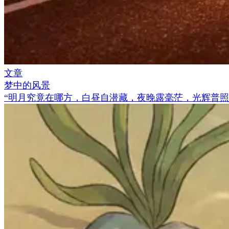
文章
梦中的风景
“
明月究竟在哪方，白昼自潜藏，夜晚露毫茫，光辉普照