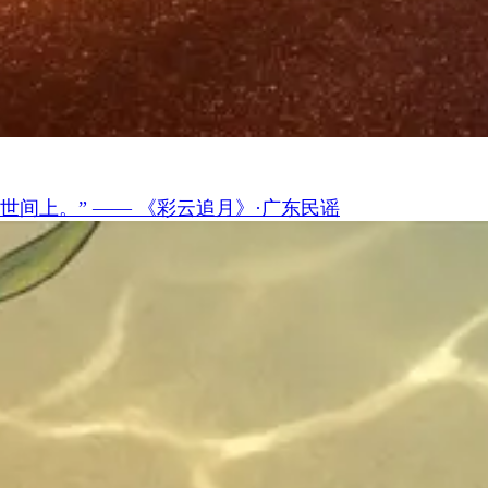
世间上。
” ——
《彩云追月》·广东民谣