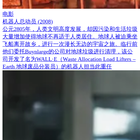
电影
机器人总动员
(
2008
)
公元2805年，人类文明高度发展，却因污染和生活垃圾
大量增加使得地球不再适于人类居住。地球人被迫乘坐
飞船离开故乡，进行一次漫长无边的宇宙之旅。临行前
他们委托Buynlarge的公司对地球垃圾进行清理，该公
司开发了名为WALL·E（Waste Allocation Load Lifters –
Earth 地球废品分装员）的机器人担当此重任