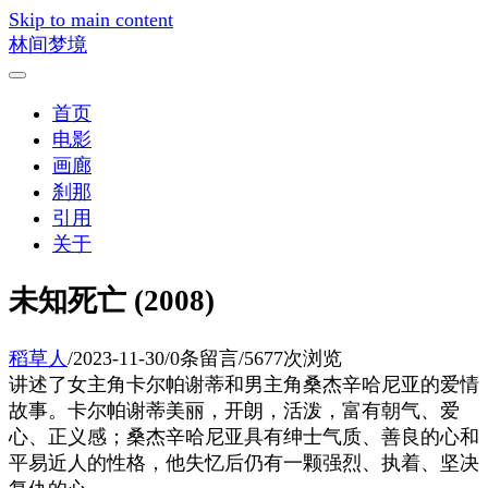
Skip to main content
林间梦境
首页
电影
画廊
刹那
引用
关于
未知死亡 (2008)
稻草人
/
2023-11-30
/
0条留言
/
5677次浏览
讲述了女主角卡尔帕谢蒂和男主角桑杰辛哈尼亚的爱情
故事。卡尔帕谢蒂美丽，开朗，活泼，富有朝气、爱
心、正义感；桑杰辛哈尼亚具有绅士气质、善良的心和
平易近人的性格，他失忆后仍有一颗强烈、执着、坚决