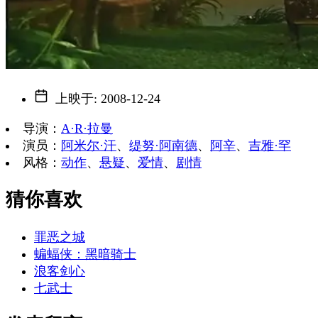
上映于
:
2008-12-24
导演
：
A·R·拉曼
演员
：
阿米尔·汗
、
缇努·阿南德
、
阿辛
、
吉雅·罕
风格
：
动作
、
悬疑
、
爱情
、
剧情
猜你喜欢
罪恶之城
蝙蝠侠：黑暗骑士
浪客剑心
七武士