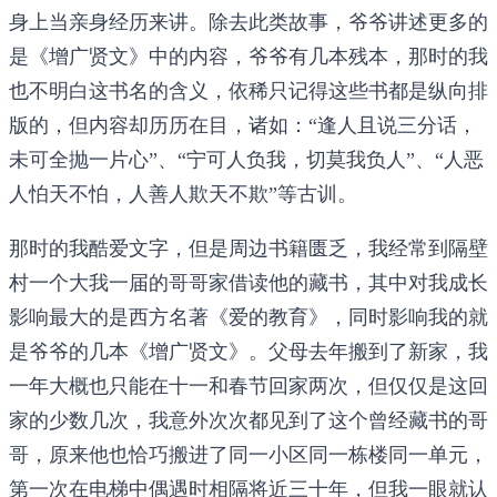
身上当亲身经历来讲。除去此类故事，爷爷讲述更多的
是《增广贤文》中的内容，爷爷有几本残本，那时的我
也不明白这书名的含义，依稀只记得这些书都是纵向排
版的，但内容却历历在目，诸如：“逢人且说三分话，
未可全抛一片心”、“宁可人负我，切莫我负人”、“人恶
人怕天不怕，人善人欺天不欺”等古训。
那时的我酷爱文字，但是周边书籍匮乏，我经常到隔壁
村一个大我一届的哥哥家借读他的藏书，其中对我成长
影响最大的是西方名著《爱的教育》，同时影响我的就
是爷爷的几本《增广贤文》。父母去年搬到了新家，我
一年大概也只能在十一和春节回家两次，但仅仅是这回
家的少数几次，我意外次次都见到了这个曾经藏书的哥
哥，原来他也恰巧搬进了同一小区同一栋楼同一单元，
第一次在电梯中偶遇时相隔将近三十年，但我一眼就认