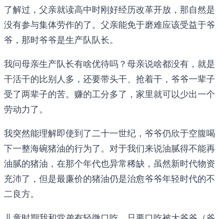
了解过，父亲就读高中时刚好经历改革开放，那自然是
没有参与集体劳作的了。父亲能免于磨难应该受益于爷
爷，那时爷爷是生产队队长。
我问母亲生产队长有啥优待吗？母亲说啥都没有，就是
干活干的比别人多，还要带头干、抢着干，爷爷一辈子
受了两辈子的苦。赚的工分多了，家里就可以少出一个
劳动力了。
我突然能理解即使到了二十一世纪，爷爷仍欣于空腹喝
下一整海碗猪油的行为了。对于我们来说油腻得不能再
油腻的猪油，在那个年代也异常稀缺，虽然新时代物资
充沛了，但是最廉价的猪油仍是治愈爷爷年轻时代的不
二良方。
儿童时期我和堂弟有轻微口吃，只要口吃被大爷爷（爷