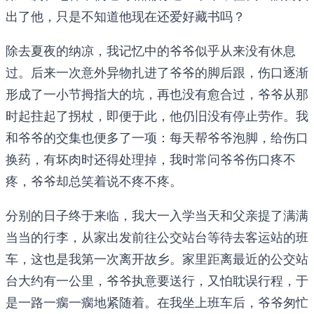
出了他，只是不知道他现在还爱好藏书吗？
除去夏夜的纳凉，我记忆中的爷爷似乎从来没有休息
过。后来一次意外异物扎进了爷爷的脚后跟，伤口逐渐
形成了一小节拇指大的坑，再也没有愈合过，爷爷从那
时起拄起了拐杖，即便于此，他仍旧没有停止劳作。我
和爷爷的交集也便多了一项：每天帮爷爷泡脚，给伤口
换药，有坏肉时还得处理掉，我时常问爷爷伤口疼不
疼，爷爷却总笑着说不疼不疼。
分别的日子终于来临，我大一入学当天和父亲提了满满
当当的行李，从家出发前往公交站台等待去客运站的班
车，这也是我第一次离开故乡。家里距离最近的公交站
台大约有一公里，爷爷执意要送行，又怕耽误行程，于
是一路一瘸一瘸地紧随着。在我坐上班车后，爷爷匆忙