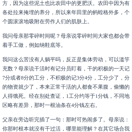
方，因为这些泥土也比农田中的更肥沃。农田中因为有
各处拉来掩埋的养分，所以来年田里的蚂蝗格外多，个
个圆滚滚地吸附在劳作人们的肌肤上。
我问母亲那零碎时间呢？母亲说零碎时间大家也都会带
着手工做，例如纳鞋底等。
我问这么苦没有人躺平吗，反正是集体劳动，可以滥竽
充数？母亲说干活时有记分员盯着，干的积极的一天记
7分或者8分的工分，不积极的记3分4分，工分少了，分
的物资就少了，本来正常干活的人都食不果腹，偷懒的
人得饿死。经在别处查证，1工分约等于1分钱，不同地
区略有差异，那时一根油条在4分钱左右。
父亲在旁边听完插了一句：那时可热闹多了。母亲说：
你那时根本就没有干过活，哪里能理解？在其它场合我