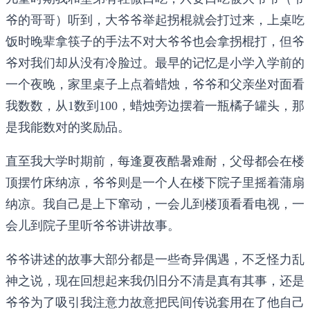
爷的哥哥）听到，大爷爷举起拐棍就会打过来，上桌吃
饭时晚辈拿筷子的手法不对大爷爷也会拿拐棍打，但爷
爷对我们却从没有冷脸过。最早的记忆是小学入学前的
一个夜晚，家里桌子上点着蜡烛，爷爷和父亲坐对面看
我数数，从1数到100，蜡烛旁边摆着一瓶橘子罐头，那
是我能数对的奖励品。
直至我大学时期前，每逢夏夜酷暑难耐，父母都会在楼
顶摆竹床纳凉，爷爷则是一个人在楼下院子里摇着蒲扇
纳凉。我自己是上下窜动，一会儿到楼顶看看电视，一
会儿到院子里听爷爷讲讲故事。
爷爷讲述的故事大部分都是一些奇异偶遇，不乏怪力乱
神之说，现在回想起来我仍旧分不清是真有其事，还是
爷爷为了吸引我注意力故意把民间传说套用在了他自己