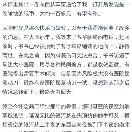
从怀里掏出一卷东西从车窗递给了我，打开后发现是一
卷皱皱的纸币，大约一百多元，有零有整。
大学时光是那么快乐而短暂，以至于我逐渐远离了故乡
的消息。在大四那年，我等来了爷爷临终的电话，赶回
家时，爷爷已经被抬到了客厅草席铺装的地面上，静待
离世。在此之前，因为脚底伤口无法愈合，爷爷访遍了
周边大小医院，用尽各种民间偏方，都是收效甚微。有
医院提出需要手术解决，但是因为风险极大没有医院愿
意动刀，最终有家医院愿意动刀一试，没想到从那之后
情况急转而下，最终无力回天。
我至今怀念高三毕业那年的暑假，那时湛蓝的夜空如玻
璃般透明，璀璨无比的银河悬在头顶仿佛触手可及，横
梗夜空的银河从上半夜的东西走向变换到下半夜的南北