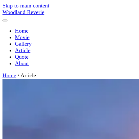
Skip to main content
Woodland Reverie
Home
Movie
Gallery
Article
Quote
About
Home
/
Article