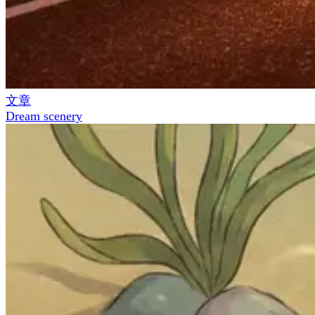
文章
Dream scenery