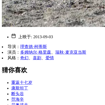
上映于
:
2013-09-03
导演
：
理查德·柯蒂斯
演员
：
多姆纳尔·格里森
、
瑞秋·麦克亚当斯
风格
：
奇幻
、
喜剧
、
爱情
猜你喜欢
重返十七岁
康斯坦丁
断头谷
范海辛
贝奥武夫