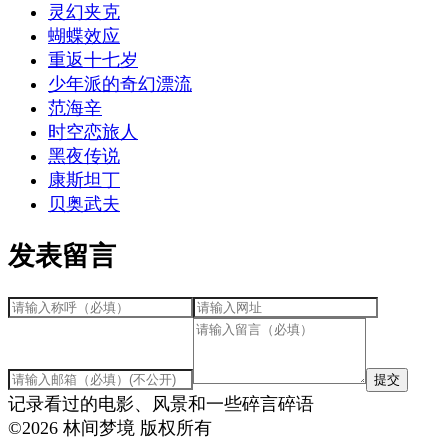
灵幻夹克
蝴蝶效应
重返十七岁
少年派的奇幻漂流
范海辛
时空恋旅人
黑夜传说
康斯坦丁
贝奥武夫
发表留言
提交
记录看过的电影、风景和一些碎言碎语
©
2026
林间梦境 版权所有