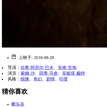
上映于
:
2018-08-28
导演
：
拉希·阿尼尔·巴夫
、
安南·甘地
演员
：
索姆·沙
、
田蒂·马舍
、
安妮塔·戴特
风格
：
惊悚
、
奇幻
、
剧情
、
印度
猜你喜欢
断头谷