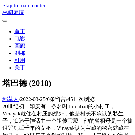
Skip to main content
林间梦境
首页
电影
画廊
刹那
引用
关于
塔巴德 (2018)
稻草人
/
2022-08-25
/
0条留言
/
4511次浏览
20世纪初，印度有一条名叫Tumbbad的小村庄，
Vinayak就住在村庄的郊外，他是村长不承认的私生
子，痴迷于神话中一个祖传宝藏。他的曾祖母是一个被
诅咒沉睡千年的女巫，Vinayak认为宝藏的秘密就藏在