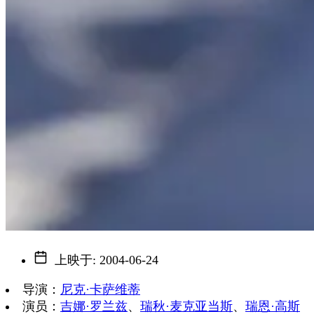
上映于
:
2004-06-24
导演
：
尼克·卡萨维蒂
演员
：
吉娜·罗兰兹
、
瑞秋·麦克亚当斯
、
瑞恩·高斯