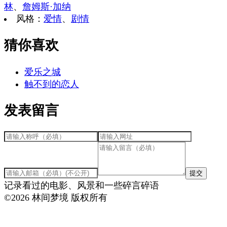
林
、
詹姆斯·加纳
风格
：
爱情
、
剧情
猜你喜欢
爱乐之城
触不到的恋人
发表留言
提交
记录看过的电影、风景和一些碎言碎语
©
2026
林间梦境 版权所有