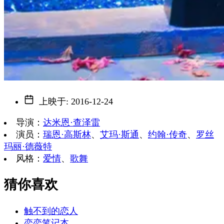
上映于
:
2016-12-24
导演
：
达米恩·查泽雷
演员
：
瑞恩·高斯林
、
艾玛·斯通
、
约翰·传奇
、
罗丝
玛丽·德薇特
风格
：
爱情
、
歌舞
猜你喜欢
触不到的恋人
恋恋笔记本