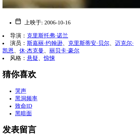
上映于
:
2006-10-16
导演
：
克里斯托弗·诺兰
演员
：
斯嘉丽·约翰逊
、
克里斯蒂安·贝尔
、
迈克尔·
凯恩
、
休·杰克曼
、
丽贝卡·豪尔
风格
：
悬疑
、
惊悚
猜你喜欢
哭声
黑洞频率
致命ID
黑暗面
发表留言