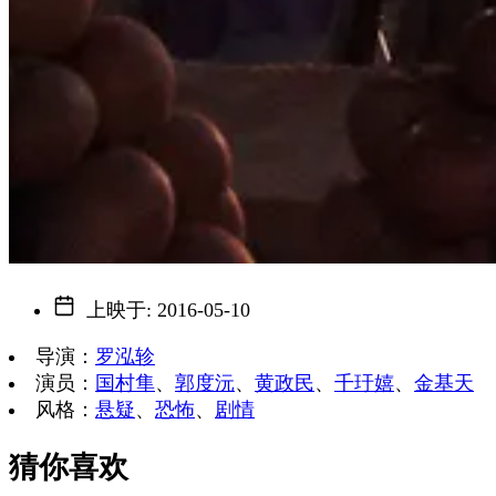
上映于
:
2016-05-10
导演
：
罗泓轸
演员
：
国村隼
、
郭度沅
、
黄政民
、
千玗嬉
、
金基天
风格
：
悬疑
、
恐怖
、
剧情
猜你喜欢