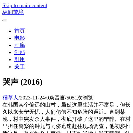
Skip to main content
林间梦境
首页
电影
画廊
刹那
引用
关于
哭声 (2016)
稻草人
/
2023-11-24
/
0条留言
/
5051次浏览
在韩国某个偏远的山村，虽然这里生活并不富足，但长
久以来安宁无忧，人们仿佛不知危险的逼近。直到某
晚，村中突发杀人事件，彻底打破了这里的宁静。在村
里担任警察的钟九与同侪迅速赶往现场调查，他初步推