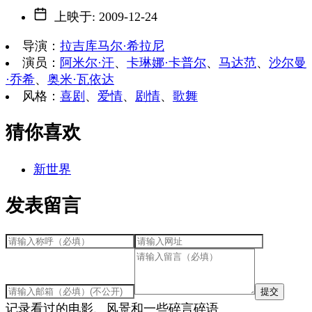
上映于
:
2009-12-24
导演
：
拉吉库马尔·希拉尼
演员
：
阿米尔·汗
、
卡琳娜·卡普尔
、
马达范
、
沙尔曼
·乔希
、
奥米·瓦依达
风格
：
喜剧
、
爱情
、
剧情
、
歌舞
猜你喜欢
新世界
发表留言
提交
记录看过的电影、风景和一些碎言碎语