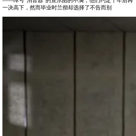
——绰号“消音器”的查尔图的不满，他们约定十年后再
一决高下，然而毕业时兰彻却选择了不告而别