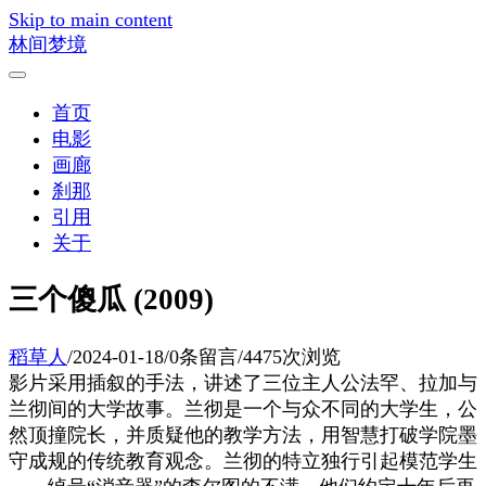
Skip to main content
林间梦境
首页
电影
画廊
刹那
引用
关于
三个傻瓜 (2009)
稻草人
/
2024-01-18
/
0条留言
/
4475次浏览
影片采用插叙的手法，讲述了三位主人公法罕、拉加与
兰彻间的大学故事。兰彻是一个与众不同的大学生，公
然顶撞院长，并质疑他的教学方法，用智慧打破学院墨
守成规的传统教育观念。兰彻的特立独行引起模范学生