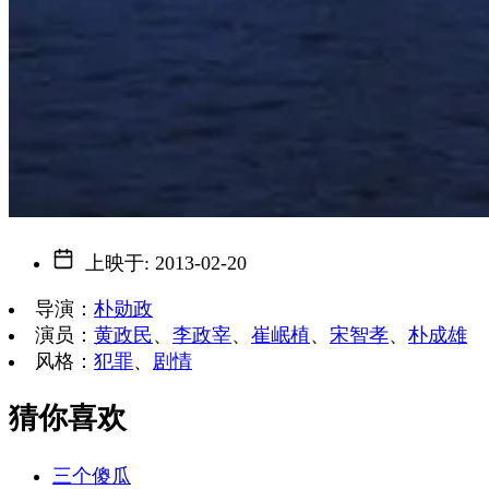
上映于
:
2013-02-20
导演
：
朴勋政
演员
：
黄政民
、
李政宰
、
崔岷植
、
宋智孝
、
朴成雄
风格
：
犯罪
、
剧情
猜你喜欢
三个傻瓜