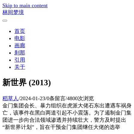
Skip to main content
林间梦境
首页
电影
画廊
刹那
引用
关于
新世界 (2013)
稻草人
/
2024-01-23
/
0条留言
/
4800次浏览
金门集团会长、暴力组织在虎派大佬石东出遭遇车祸身
亡，该事件在黑白两道引起不小震荡。为了遏制金门集
团进一步向合法领域渗透并持续壮大，警方及时提出
“新世界计划”，旨在干预金门集团继任大佬的选举