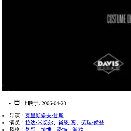
上映于
:
2006-04-20
导演
：
克里斯多夫·甘斯
演员
：
拉达·米切尔
、
肖恩·宾
、
劳瑞·侯登
风格
：
悬疑
、
惊悚
、
恐怖
、
游戏