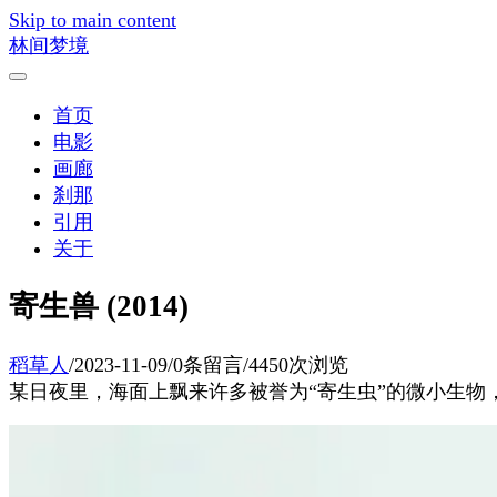
Skip to main content
林间梦境
首页
电影
画廊
刹那
引用
关于
寄生兽 (2014)
稻草人
/
2023-11-09
/
0条留言
/
4450次浏览
某日夜里，海面上飘来许多被誉为“寄生虫”的微小生物