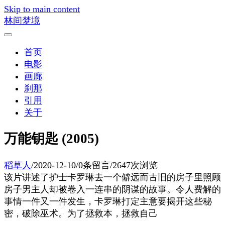
Skip to main content
林间梦境
首页
电影
画廊
刹那
引用
关于
万能钥匙 (2005)
稻草人
/
2020-12-10
/
0条留言
/
2647次浏览
该片讲述了护士卡罗琳去一个僻远而古旧的房子里照顾
房子男主人却被卷入一连串的阴谋的故事。令人费解的
事情一件又一件发生，卡罗琳打定主意要揭开这些秘
密，破除巫术。为了拯救本，拯救自己