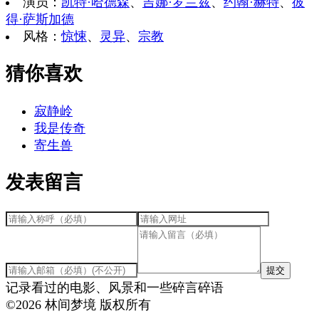
演员
：
凯特·哈德森
、
吉娜·罗兰兹
、
约翰·赫特
、
彼
得·萨斯加德
风格
：
惊悚
、
灵异
、
宗教
猜你喜欢
寂静岭
我是传奇
寄生兽
发表留言
提交
记录看过的电影、风景和一些碎言碎语
©
2026
林间梦境 版权所有