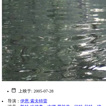
上映于
:
2005-07-28
导演
：
伊恩·索夫特雷