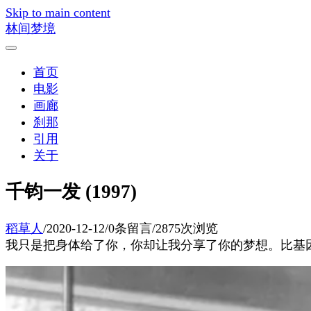
Skip to main content
林间梦境
首页
电影
画廊
刹那
引用
关于
千钧一发 (1997)
稻草人
/
2020-12-12
/
0条留言
/
2875次浏览
我只是把身体给了你，你却让我分享了你的梦想。比基