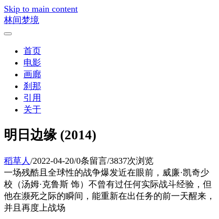
Skip to main content
林间梦境
首页
电影
画廊
刹那
引用
关于
明日边缘 (2014)
稻草人
/
2022-04-20
/
0条留言
/
3837次浏览
一场残酷且全球性的战争爆发近在眼前，威廉·凯奇少
校（汤姆·克鲁斯 饰）不曾有过任何实际战斗经验，但
他在濒死之际的瞬间，能重新在出任务的前一天醒来，
并且再度上战场