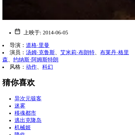
上映于
:
2014-06-05
导演
：
道格·里曼
演员
：
汤姆·克鲁斯
、
艾米莉·布朗特
、
布莱丹·格里
森
、
约纳斯·阿姆斯特朗
风格
：
动作
、
科幻
猜你喜欢
异次元骇客
迷雾
移魂都市
逃出克隆岛
机械姬
降临