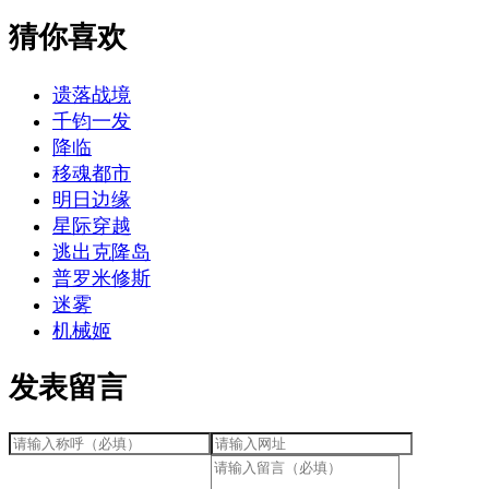
猜你喜欢
遗落战境
千钧一发
降临
移魂都市
明日边缘
星际穿越
逃出克隆岛
普罗米修斯
迷雾
机械姬
发表留言