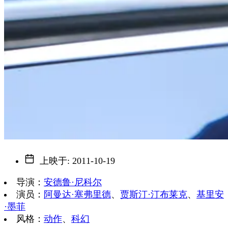
上映于
:
2011-10-19
导演
：
安德鲁·尼科尔
演员
：
阿曼达·塞弗里德
、
贾斯汀·汀布莱克
、
基里安
·墨菲
风格
：
动作
、
科幻