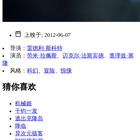
上映于
:
2012-06-07
导演
：
雷德利·斯科特
演员
：
劳米·拉佩斯
、
迈克尔·法斯宾德
、
查理兹·塞
隆
风格
：
科幻
、
冒险
、
惊悚
猜你喜欢
机械姬
千钧一发
逃出克隆岛
降临
异次元骇客